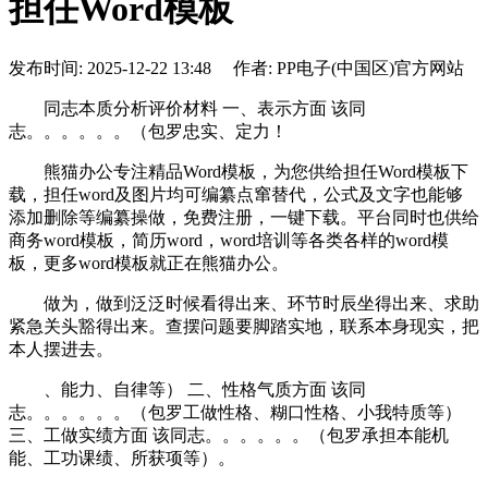
担任Word模板
发布时间: 2025-12-22 13:48 作者: PP电子(中国区)官方网站
同志本质分析评价材料 一、表示方面 该同
志。。。。。。（包罗忠实、定力！
熊猫办公专注精品Word模板，为您供给担任Word模板下
载，担任word及图片均可编纂点窜替代，公式及文字也能够
添加删除等编纂操做，免费注册，一键下载。平台同时也供给
商务word模板，简历word，word培训等各类各样的word模
板，更多word模板就正在熊猫办公。
做为，做到泛泛时候看得出来、环节时辰坐得出来、求助
紧急关头豁得出来。查摆问题要脚踏实地，联系本身现实，把
本人摆进去。
、能力、自律等） 二、性格气质方面 该同
志。。。。。。（包罗工做性格、糊口性格、小我特质等）
三、工做实绩方面 该同志。。。。。。（包罗承担本能机
能、工功课绩、所获项等）。