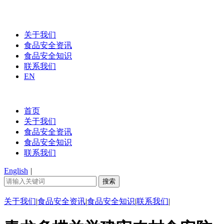
关于我们
食品安全资讯
食品安全知识
联系我们
EN
首页
关于我们
食品安全资讯
食品安全知识
联系我们
English
|
关于我们
|
食品安全资讯
|
食品安全知识
|
联系我们
|