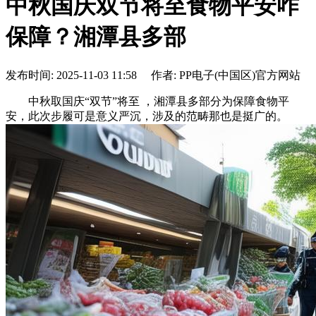
中秋国庆双节将至食物平安咋
保障？湘潭县多部
发布时间: 2025-11-03 11:58 作者: PP电子(中国区)官方网站
中秋取国庆“双节”将至 ，湘潭县多部分为保障食物平
安，此次步履可是意义严沉，涉及的范畴那也是挺广的。