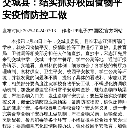
交城县：结实抓好校园食物平
安疫情防控工做
发布时间: 2025-10-24 07:13 作者: PP电子(中国区)官方网站
本报讯 2月23日上午，交城县委副、县长宋志江深切部门
学校，就校园食物平安、疫情防控等工做进行了查抄。县教育
局、卫健局等相关部分担任人伴随查抄。查抄中，宋志江先后
来到交城中学、交城二中学生餐厅、学生公寓等地，通过听报
告请示、实地看、查材料的体例，细致领会了各学校的餐厅办
理轨制、食材供应、卫生平安、校园平安教育、学生公寓等环
境，并就发觉的问题和不脚，提出了具体的看法和。宋志江要
求，相关部分要高度注沉学校食物平安工做，不竭强化协调联
动机制，加强泉源监管和日常平安放哨查抄，规范食物市场渠
道，严把食物入口关，发生食物平安变乱；要压紧压实疫情防
控义务，健全疫情防控应急预案，备脚防控物资，确保泛博师
生的健康平安。各学校要明白学校食物平安从体义务，进一步
完美食堂食物平安办理工做轨制，严把食物采购、运输储藏、
烹调配餐、餐具消毒等各个环节，不竭提拔学校食物平安办理
程度；要落细常态化疫情防控办法，强化校园平安教育，加强