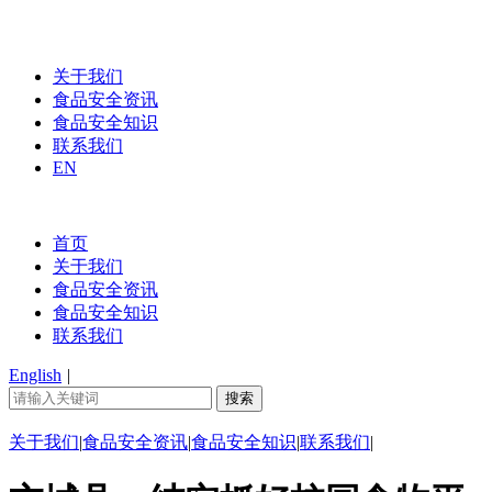
关于我们
食品安全资讯
食品安全知识
联系我们
EN
首页
关于我们
食品安全资讯
食品安全知识
联系我们
English
|
关于我们
|
食品安全资讯
|
食品安全知识
|
联系我们
|