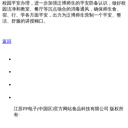
校园平安办理，进一步加强泛博师生的平安防备认识，做好校
园洁净和教室、餐厅等沉点场合的消毒通风，确保师生食、
宿、行、学各方面平安，出力为泛博师生营制一个平安、整
洁、舒服的讲授糊口。
返回
关于我们
食品安全资讯
食品安全知识
联系我们
江苏PP电子(中国区)官方网站食品科技有限公司 版权所
有
·
网站地图