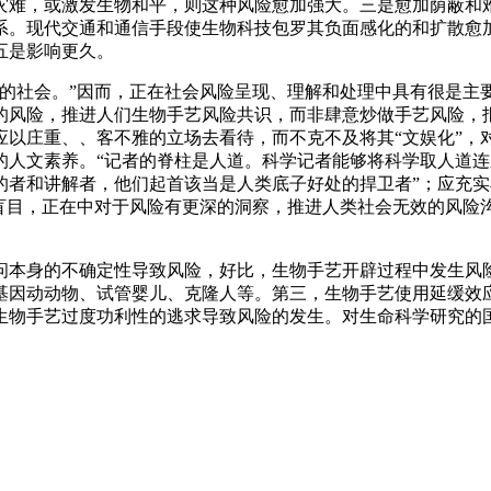
灾难，或激发生物和平，则这种风险愈加强大。三是愈加荫蔽和
系。现代交通和通信手段使生物科技包罗其负面感化的和扩散愈
五是影响更久。
社会。”因而，正在社会风险呈现、理解和处理中具有很是主
的风险，推进人们生物手艺风险共识，而非肆意炒做手艺风险，
应以庄重、、客不雅的立场去看待，而不克不及将其“文娱化”，
的人文素养。“记者的脊柱是人道。科学记者能够将科学取人道
的者和讲解者，他们起首该当是人类底子好处的捍卫者”；应充
盲目，正在中对于风险有更深的洞察，推进人类社会无效的风险
本身的不确定性导致风险，好比，生物手艺开辟过程中发生风险
基因动动物、试管婴儿、克隆人等。第三，生物手艺使用延缓效
生物手艺过度功利性的逃求导致风险的发生。对生命科学研究的