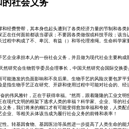
和的社会义务
和经费赞帮，其本身也起头遭到了各类经济力量的节制和各类好
家正在任何面前都该当谬误；不要因各类做假或科技手段；该当
长过程中构成了不、卑沉、有益（）和等伦理准绳。生命科学家
艺企业承担本人的一份社会义务，并且做为现代社会主要构成
天然研究会生物哲学委员会理事长，中国天然研究会国际交换委
可能激发的负面影响和不良后果。生物手艺的风险次要包罗平安
险是指生物手艺正在研究、开辟和使用过程中可能对社会的、经
人类勤奋的伟风雅针，正在于获得幸福。”然而，跟着隆隆的工业文
正在现代文明的框架下逃求人类的幸福？科学家、企业、等的社
会义务，我们将来的糊口才有可能变得愈加幸福和夸姣，人类配合
艺企业、等相关从体该当成为履行社会义务的前锋和表率！
性。转基因食物、基因医治等虽然进一步提高了人类生命的能力