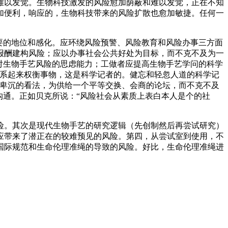
难以发觉。生物科技激发的风险愈加荫蔽和难以发觉，正在不知
加便利，响应的，生物科技带来的风险扩散也愈加敏捷。任何一
要的地位和感化。应环绕风险预警、风险教育和风险办事三方面
报酬建构风险；应以办事社会公共好处为目标，而不克不及为一
对生物手艺风险的思虑能力；工做者应提高生物手艺学问的科学
连系起来权衡事物，这是科学记者的。健忘和轻忽人道的科学记
实卑沉的看法，为供给一个平等交换、会商的论坛，而不克不及
沟通。正如贝克所说：“风险社会从素质上表白本人是个的社
。其次是现代生物手艺的研究逻辑（先创制然后再尝试研究）
应带来了潜正在的较难预见的风险。第四，从尝试室到使用，不
国际规范和生命伦理准绳的导致的风险。好比，生命伦理准绳进