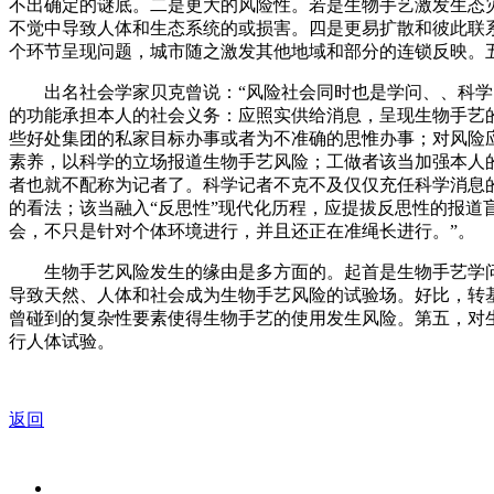
不出确定的谜底。二是更大的风险性。若是生物手艺激发生态
不觉中导致人体和生态系统的或损害。四是更易扩散和彼此联
个环节呈现问题，城市随之激发其他地域和部分的连锁反映。
出名社会学家贝克曾说：“风险社会同时也是学问、、科学的
的功能承担本人的社会义务：应照实供给消息，呈现生物手艺
些好处集团的私家目标办事或者为不准确的思惟办事；对风险
素养，以科学的立场报道生物手艺风险；工做者该当加强本人
者也就不配称为记者了。科学记者不克不及仅仅充任科学消息
的看法；该当融入“反思性”现代化历程，应提拔反思性的报道
会，不只是针对个体环境进行，并且还正在准绳长进行。”。
生物手艺风险发生的缘由是多方面的。起首是生物手艺学问
导致天然、人体和社会成为生物手艺风险的试验场。好比，转
曾碰到的复杂性要素使得生物手艺的使用发生风险。第五，对
行人体试验。
返回
关于我们