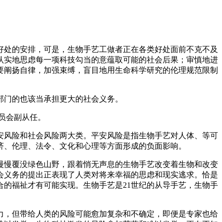
处的安排，可是，生物手艺工做者正在各类好处面前不克不及
认实地思虑每一项科技勾当的意蕴取可能的社会后果；审慎地进
要阐扬自律，加强束缚，盲目地用生命科学研究的伦理规范限制
部门的也该当承担更大的社会义务。
员会副从任。
风险和社会风险两大类。平安风险是指生物手艺对人体、等可
济、伦理、法令、文化和心理等方面形成的负面影响。
明慢慢覆没绿色山野，跟着悄无声息的生物手艺改变着生物和改变
会义务的提出正表现了人类对将来幸福的思虑和现实逃求。恰是
的福祉才有可能实现。生物手艺是21世纪的从导手艺，生物手
，但带给人类的风险可能愈加复杂和不确定，即便是专家也给