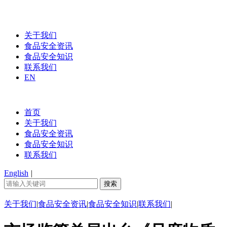
关于我们
食品安全资讯
食品安全知识
联系我们
EN
首页
关于我们
食品安全资讯
食品安全知识
联系我们
English
|
关于我们
|
食品安全资讯
|
食品安全知识
|
联系我们
|