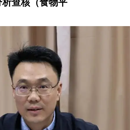
分析查核（食物平