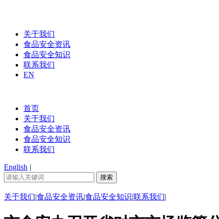
关于我们
食品安全资讯
食品安全知识
联系我们
EN
首页
关于我们
食品安全资讯
食品安全知识
联系我们
English
|
关于我们
|
食品安全资讯
|
食品安全知识
|
联系我们
|