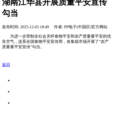
湖南江华县开展质量平安宣传
勾当
发布时间: 2025-12-03 18:49 作者: PP电子(中国区)官方网站
为进一步营制全社会关怀食物平安和农产质量量平安的优
良空气，连系全国食物平安宣传周，各集镇市场开展了“农产
质量量平安宣传”勾当。
返回
关于我们
食品安全资讯
食品安全知识