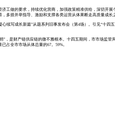
济工做的要求，持续优化营商，加强政策精准供给，深切开展个
碍，多措并举指导、激励和支撑各类运营从体果断走高质量成长
凝心续写成长新篇”从题系列旧事发布会（第4场）。引见“十四五
梢”，是财产链供应链的微不雅根本。十四五期间，市市场监管
量已占全市市场从体总量的67。59%。