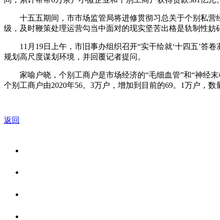
十五五期间，市市场监管局将进修贯彻习总关于个别私营经
级，及时鞭策处理运营勾当中面对的现实坚苦出格是轨制性妨
11月19日上午，市旧事办组织召开“实干绘就‘十四五’答卷
规划高尺度谋划环境，并回覆记者提问。
家喻户晓，个别工商户是市场经济的“毛细血管”和“神经末
个别工商户由2020年56。3万户，增加到目前的69。1万户，数
返回
关于我们
食品安全资讯
食品安全知识
联系我们