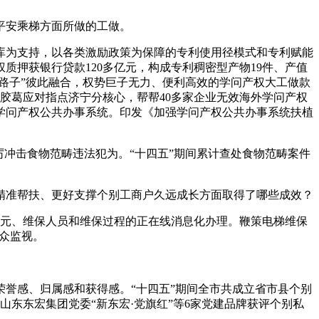
平安乘梯方面所做的工做。
为支持，以各类激励政策为保障的专利使用径模式和专利赋能
权质押获银行贷款120多亿元，构成专利稠密型产物19件、产值
多路子”彼此融合，权势巨子无力、便利高效的学问产权大工做款
权胶葛应对指点济宁分核心，帮帮40多家企业无效海外学问产权
学问产权公共办事系统。印发《加强学问产权公共办事系统扶植
冲击食物范畴违法犯为。“十四五”期间累计查处食物范畴案件
准帮扶、更好支撑个别工商户久远成长方面取得了哪些成效？
单元、维保人员和维保过程的正在线消息化办理。鞭策电梯维保
群众监视。
誉感、归属感和获得感。“十四五”期间全市共成立省市县个别
山东东宏集团党委“新东宏·党旗红”等6家党建品牌获评个别私