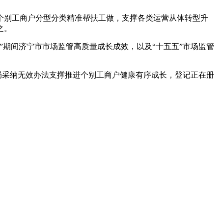
别工商户分型分类精准帮扶工做，支撑各类运营从体转型升
之。
”期间济宁市市场监管高质量成长成效，以及“十五五”市场监管
局采纳无效办法支撑推进个别工商户健康有序成长，登记正在册