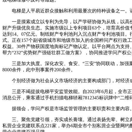
电梯是人平易近群众接触和利用最屡次的特种设备之一。请
一是摸索成立以专利为先导，以产学研协做为从线，以高价
财产升级优良生态。实施市级以上专利项目63个，培育高价值专利
达到14。07亿元。制纸财产专利池列入沉点财产专利池项目
式。正在157个副省级城市和地级市加入的全国粹问产权行政
权益。30件产物获国度地舆标记产物认定。以平台网点为支
帮力“232”劣势财产强链壮群工做方案》，协同推进学问产
三是加大执度。深化农安、食安、“三安”协同联动，加强案
8000余件，此中刑事案件200余件。
个别经济做为社会从义市场经济的主要构成部门，对经济成
三是不竭提拔电梯平安监管效能。自2023年6月起，全市
消息公开，乘客通过手机扫描电梯轿厢7812345标识牌中“
据领会，学问产权是市场监管管理的主要职责和主要内容。
三、聚焦党建引领，夯实成长膏壤。通过表扬先辈、树立典型
私营企业党建联系点221家，举办6期全市个别私营企业暨网约
营企业党建百强品牌。