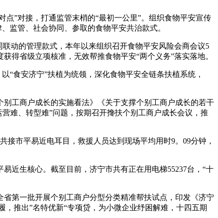
点”对接，打通监管末梢的“最初一公里”。组织食物平安宣传
自律、监管、社会协同、参取的食物平安共治款式。
联动的管理款式，本年以来组织召开食物平安风险会商会议5
度获得省级立项核准，无效帮推食物平安“两个义务”落实落地。
以“食安济宁”扶植为统领，深化食物平安全链条扶植系统，
别工商户成长的实施看法》《关于支撑个别工商户成长的若干
运营难、转型难”问题，按期召开搀扶个别工商户成长会议，推
共接市平易近电耳目，救援人员达到现场平均用时9。09分钟，
生核心。截至目前，济宁市共有正在用电梯55237台，“十
省第一批开展个别工商户分型分类精准帮扶试点，印发《济宁
步履，推出”名特优新“专项贷，为小微企业纾困解难，十四五期