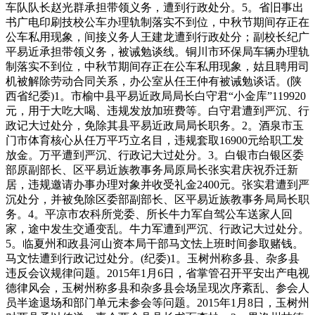
车队队长赵光群承担带领义务，遭到行政处分。5。省旧事出
书广电印刷技校公车办理轨制落实不到位，中秋节期间存正在
公车私用现象，间接义务人王建龙遭到行政处分；副校长纪广
平易近承担带领义务，被诫勉谈线。铜川市环保局车辆办理轨
制落实不到位，中秋节期间存正在公车私用现象，姑且聘用司
机被解除劳动合同关系，办公室从任王仲有被诫勉谈话。(陕
西省纪委)1。市榆中县平易近政局局长白守君“小金库”119920
元，用于大吃大喝、违规发放加班费等。白守君遭到严沉、行
政记大过处分，免除其县平易近政局局长职务。2。酒泉市玉
门市体育核心从任万平巧立名目，违规套取16900元给职工发
放金。万平遭到严沉、行政记大过处分。3。白银市白银区委
部原副部长、区平易近族教事务局原局长张实君庆祝乔迁新
居，违规邀请办事办理对象并收受礼金2400元。张实君遭到严
沉处分，并被免除区委部副部长、区平易近族教事务局局长职
务。4。平凉市农科所党委、所长牛力军自驾公车送家人回
家，途中发生交通变乱。牛力军遭到严沉、行政记大过处分。
5。临夏州和政县河山资本局干部马文怯上班时间参取赌钱。
马文怯遭到行政记过处分。(纪委)1。玉树州称多县、杂多县
违反会议规律问题。2015年1月6日，省掌管召开平安出产电视
德律风会，玉树州称多县和杂多县会场呈现次序紊乱、参会人
员半途退场和部门单元未参会等问题。2015年1月8日，玉树州