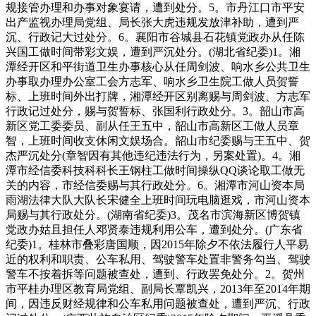
规接管办理和办事对象宴请，遭到处分。5。市丹江口市平安
出产监视办理局党组、局长张大虎违规发放津补助，遭到严
沉、行政记大过处分。6。襄阳市谷城县石花镇党政办从任陈
兴国工做时间带彩文娱，遭到严沉处分。(湖北省纪委)1。湘
潭经开区和平街道卫生办事核心从任周剑波、响水乡公共卫生
办事取办理办公室工会方志军、响水乡卫生院工做人员贺誓
标、上班时间外出打牌，湘潭经开区别离赐与周剑波、方志军
行政记过处分，赐与贺誓标、张国利行政处分。3。韶山市高
新区党工委委员、副从任王五中，韶山市高新区工做人员章
智，上班时间收支休闲文娱场合。韶山市纪委赐与王五中、贺
杰严沉处分(章智因有其他违纪违法行为，另案处置)。4。湘
潭市经信委科技科科长王钢柱工做时间操纵QQ谈论取工做无
关的内容，市经信委赐与其行政处分。6。湘潭市河山资本局
雨湖法律大队大队长宋健全上班时间玩电脑逛戏，市河山资本
局赐与其行政处分。(湖南省纪委)3。茂名市滨海新区博贺镇
党政办姑且担任人邓贤泰违规利用公车，遭到处分。(广东省
纪委)1。桂林市叠彩唐国顺，因2015年除夕不依法履行人平易
近的权利和职责、公车私用、驾驶警车处置非警务勾当、驾驶
警车不按着拆等问题被查处，遭到、行政罢免处分。2。贺州
市平桂办理区教育局党组、副局长覃凯兴，2013年至2014年期
间，因违反财经规律和公车私用问题被查处，遭到严沉、行政