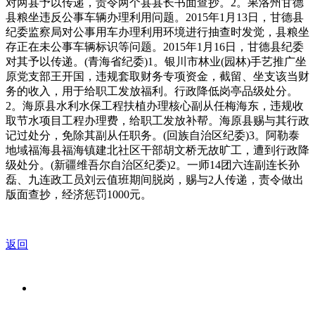
对两县予以传递，责令两个县县长书面查抄。2。果洛州甘德
县粮坐违反公事车辆办理利用问题。2015年1月13日，甘德县
纪委监察局对公事用车办理利用环境进行抽查时发觉，县粮坐
存正在未公事车辆标识等问题。2015年1月16日，甘德县纪委
对其予以传递。(青海省纪委)1。银川市林业(园林)手艺推广坐
原党支部王开国，违规套取财务专项资金，截留、坐支该当财
务的收入，用于给职工发放福利。行政降低岗亭品级处分。
2。海原县水利水保工程扶植办理核心副从任梅海东，违规收
取节水项目工程办理费，给职工发放补帮。海原县赐与其行政
记过处分，免除其副从任职务。(回族自治区纪委)3。阿勒泰
地域福海县福海镇建北社区干部胡文桥无故旷工，遭到行政降
级处分。(新疆维吾尔自治区纪委)2。一师14团六连副连长孙
磊、九连政工员刘云值班期间脱岗，赐与2人传递，责令做出
版面查抄，经济惩罚1000元。
返回
关于我们