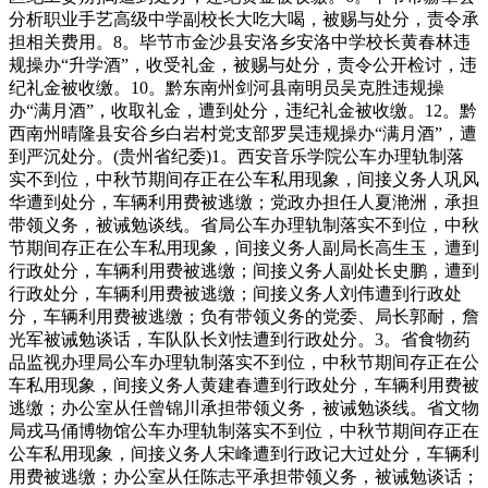
分析职业手艺高级中学副校长大吃大喝，被赐与处分，责令承
担相关费用。8。毕节市金沙县安洛乡安洛中学校长黄春林违
规操办“升学酒”，收受礼金，被赐与处分，责令公开检讨，违
纪礼金被收缴。10。黔东南州剑河县南明员吴克胜违规操
办“满月酒”，收取礼金，遭到处分，违纪礼金被收缴。12。黔
西南州晴隆县安谷乡白岩村党支部罗昊违规操办“满月酒”，遭
到严沉处分。(贵州省纪委)1。西安音乐学院公车办理轨制落
实不到位，中秋节期间存正在公车私用现象，间接义务人巩风
华遭到处分，车辆利用费被逃缴；党政办担任人夏滟洲，承担
带领义务，被诫勉谈线。省局公车办理轨制落实不到位，中秋
节期间存正在公车私用现象，间接义务人副局长高生玉，遭到
行政处分，车辆利用费被逃缴；间接义务人副处长史鹏，遭到
行政处分，车辆利用费被逃缴；间接义务人刘伟遭到行政处
分，车辆利用费被逃缴；负有带领义务的党委、局长郭耐，詹
光军被诫勉谈话，车队队长刘怯遭到行政处分。3。省食物药
品监视办理局公车办理轨制落实不到位，中秋节期间存正在公
车私用现象，间接义务人黄建春遭到行政处分，车辆利用费被
逃缴；办公室从任曾锦川承担带领义务，被诫勉谈线。省文物
局戎马俑博物馆公车办理轨制落实不到位，中秋节期间存正在
公车私用现象，间接义务人宋峰遭到行政记大过处分，车辆利
用费被逃缴；办公室从任陈志平承担带领义务，被诫勉谈话；