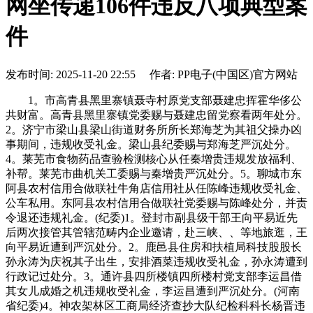
网坐传递106件违反八项典型案
件
发布时间: 2025-11-20 22:55 作者: PP电子(中国区)官方网站
1。市高青县黑里寨镇聂寺村原党支部聂建忠挥霍华侈公
共财富。高青县黑里寨镇党委赐与聂建忠留党察看两年处分。
2。济宁市梁山县梁山街道财务所所长郑海芝为其祖父操办凶
事期间，违规收受礼金。梁山县纪委赐与郑海芝严沉处分。
4。莱芜市食物药品查验检测核心从任秦增贵违规发放福利、
补帮。莱芜市曲机关工委赐与秦增贵严沉处分。5。聊城市东
阿县农村信用合做联社牛角店信用社从任陈峰违规收受礼金、
公车私用。东阿县农村信用合做联社党委赐与陈峰处分，并责
令退还违规礼金。(纪委)1。登封市副县级干部王向平易近先
后两次接管其管辖范畴内企业邀请，赴三峡、、等地旅逛，王
向平易近遭到严沉处分。2。鹿邑县住房和扶植局科技股股长
孙永涛为庆祝其子出生，安排酒菜违规收受礼金，孙永涛遭到
行政记过处分。3。通许县四所楼镇四所楼村党支部李运昌借
其女儿成婚之机违规收受礼金，李运昌遭到严沉处分。(河南
省纪委)4。神农架林区工商局经济查抄大队纪检科科长杨晋违