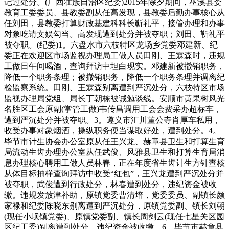
记过处分。(广西壮族自治区纪委)2015年除夕期间，巫溪县委
教育工委委员、县教委副从任高发现，县教委后勤办事核心从
任刘田，县教委打算财政基建科科长靳礼平，接管办理和办事
对象吃请文娱勾当。高发现遭到处分并被夺职；刘田、靳礼平
被夺职。(纪委)1。六盘水市六枝特区龙场乡党委邓建新、纪
委正在欢迎区市场监视办理局工做人员田刚、王霖森时，违规
工做日午间喝酒，查询拜访中坦白现实。邓建新被撤销职务，
降低一个职务条理；被撤销职务，降低一个职务条理并调离纪
检监察系统。田刚、王霖森别离遭到严沉处分，六枝特区市场
监视办理局党组、局长丁朝栋被诫勉谈线。安顺市黄果树风光
名胜区工会原副(掌管工做)韦传昌调用工会会费采办超标车，
遭到严沉处分并被夺职。3。遵义市汇川董公寺肖厚车私用，
收受办事对象烟酒，操纵职务便当谋取好处，遭到处分。4。
毕节市计生协会办公室原从任王兴龙、赫章县卫生和打算生育
局流动生齿办理办公室从任武俊、风雅县卫生和打算生育局消
息办理核心聘用工做人员林春，正在年度省生齿计生方针查核
从体目标抽样查询拜访中收受“红包”，王兴龙遭到严沉处分并
被夺职，武俊遭到行政处分，林春遭到处分，违纪资金被收
缴。违规发放津补助，原镇党委曹清培，党委委员、副镇长颜
家禄和纪委陈晓东别离遭到严沉处分，原镇党委副、镇长刘朝
(现任小坝镇党委)、原镇党委副、镇长周剑云(现任七星关区园
区纪工委)别离遭到处分，违纪资金被收缴。6。毕节市赫章县