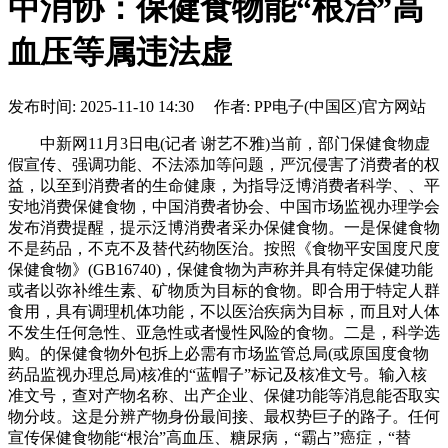
中消协：保健食物能“根治”高
血压等属违法虚
发布时间: 2025-11-10 14:30 作者: PP电子(中国区)官方网站
中新网11月3日电(记者 谢艺不雅)当前，部门保健食物虚
假宣传、强调功能、不法添加等问题，严沉侵害了消费者的权
益，以至到消费者的生命健康，为指导泛博消费者科学、、平
安地消费保健食物，中国消费者协会、中国市场监视办理学会
发布消费提醒，提示泛博消费者采办保健食物。一是保健食物
不是药品，不克不及替代药物医治。按照《食物平安国度尺度
保健食物》(GB16740)，保健食物为声称并具有特定保健功能
或者以弥补维生素、矿物质为目标的食物。即合用于特定人群
食用，具有调理机体功能，不以医治疾病为目标，而且对人体
不发生任何急性、亚急性或者慢性风险的食物。二是，科学选
购。的保健食物外包拆上必需有市场监管总局(或原国度食物
药品监视办理总局)核准的“蓝帽子”标记及核准文号。输入核
准文号，查对产物名称、出产企业、保健功能等消息能否取实
物分歧。这是分辨产物身份最间接、最权势巨子的路子。任何
宣传保健食物能“根治”高血压、糖尿病，“霸占”癌症，“替