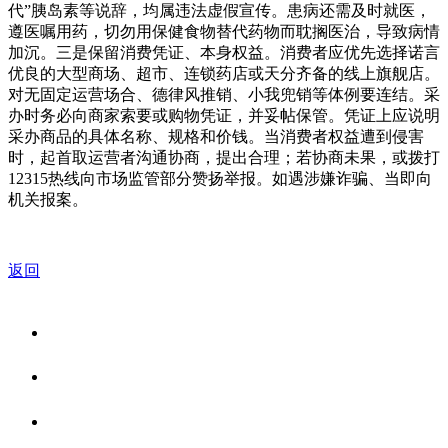
代”胰岛素等说辞，均属违法虚假宣传。患病还需及时就医，
遵医嘱用药，切勿用保健食物替代药物而耽搁医治，导致病情
加沉。三是保留消费凭证、本身权益。消费者应优先选择诺言
优良的大型商场、超市、连锁药店或天分齐备的线上旗舰店。
对无固定运营场合、德律风推销、小我兜销等体例要连结。采
办时务必向商家索要或购物凭证，并妥帖保管。凭证上应说明
采办商品的具体名称、规格和价钱。当消费者权益遭到侵害
时，起首取运营者沟通协商，提出合理；若协商未果，或拨打
12315热线向市场监管部分赞扬举报。如遇涉嫌诈骗、当即向
机关报案。
返回
关于我们
食品安全资讯
食品安全知识