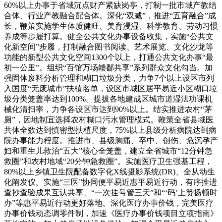
60%以上办事于省域沉点财产紧缺岗亭，打制一批市域产教结
合体、行业产教融合配合体。深化“双减”，推进“五育融合”成
长，鞭策实施学生体质健旺、美育浸湿、科学教育、劳动习惯
养成等步履打算。健全公共文化办事设备收集，实施“公共文
化新空间”步履，打制融合图书阅读、艺术展览、文化沙龙等
功能的新型公共文化空间1300个以上，打通公共文化办事“最
初一公里”。组织“百馆万场赣鄱共享”系列群众文化勾当。加
强固体废料分析管理和糊口垃圾分类，力争7个以上设区市列
入国度“无废城市”扶植名单，设区市城区居平易近小区糊口垃
圾分类笼盖率达到100%。提拔各地建成区城市道湿法功课机
械化清扫率，力争各设区市达到90%以上。结实推进农村“茅
厕”，因地制宜选择农村糊口污水管理模式。鞭策全省县域医
共体全数达到慎密型扶植尺度，75%以上县级分析病院达到病
院办事能力程度。推进市、县级胸痛、卒中、创伤、危沉孕产
妇和重生儿救治“五大”核心全笼盖，建立全省城市“12分钟急
救圈”和农村地域“20分钟急救圈”。实施医疗卫生强基工程，
80%以上乡镇卫生院配备数字化X线摄影系统(DR)、全从动生
化阐发仪。实施“三医”协同便平易近惠平易近行动，有序推进
查抄查验成果互认共享、“一次挂号管三天”和“‘码’上赞扬顿时
办”等惠平易近行动更好落地。深化医疗办事价钱，完美医疗
办事价钱动态调零件制，加速《医疗办事价钱项目立项指南》