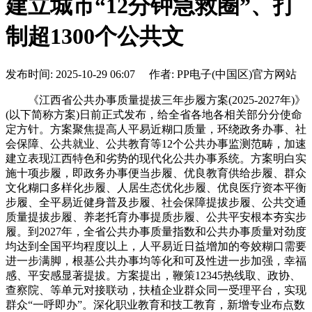
建立城市“12分钟急救圈”、打
制超1300个公共文
发布时间: 2025-10-29 06:07 作者: PP电子(中国区)官方网站
《江西省公共办事质量提拔三年步履方案(2025-2027年)》
(以下简称方案)日前正式发布，给全省各地各相关部分分使命
定方针。方案聚焦提高人平易近糊口质量，环绕政务办事、社
会保障、公共就业、公共教育等12个公共办事监测范畴，加速
建立表现江西特色和劣势的现代化公共办事系统。方案明白实
施十项步履，即政务办事便当步履、优良教育供给步履、群众
文化糊口多样化步履、人居生态优化步履、优良医疗资本平衡
步履、全平易近健身普及步履、社会保障提拔步履、公共交通
质量提拔步履、养老托育办事提质步履、公共平安根本夯实步
履。到2027年，全省公共办事质量指数和公共办事质量对劲度
均达到全国平均程度以上，人平易近日益增加的夸姣糊口需要
进一步满脚，根基公共办事均等化和可及性进一步加强，幸福
感、平安感显著提拔。方案提出，鞭策12345热线取、政协、
查察院、等单元对接联动，扶植企业群众同一受理平台，实现
群众“一呼即办”。深化职业教育和技工教育，新增专业布点数