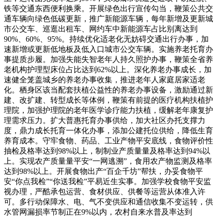
铁等交通东西便利换乘。开展绿色出行宣传勾当，鞭策公共交
通车辆向绿色低碳更新，推广新能源车辆，每年新增及更新城
市公交车、巡逛出租车、网约车中新能源车占比别离达到
90%、60%、95%。持续优化适老化无妨碍交通出行办事，加
速新增或更新低地板及低入口城市公交车辆。实施养老托育办
事提质步履。加强失能失智老年人持久照护办事，鞭策全省养
老机构护理型床位占比达到62%以上。深化养老办事成长，加
速健全笼盖城乡的养老办事收集，推进老年人家庭居家适老
化。栖身区该当配套扶植公益性的养老办事设备，激励通过新
建、改扩建、转型成长等体例，鞭策有前提的医疗机构扶植护
理院，加强护理院的老年医学诊疗能力扶植，缓解老年康复护
理需求压力。扩大普惠托育办事供给，加大社区办托支撑力
度，鼎力成长托育一体化办事，添加公建托位供给，降低生育
养育成本。守牢食物、药品、工业产物平安底线，食物评价性
抽检及格率达到98%以上，制制业产质量量及格率达到94%以
上。实现农产质量量平安“一网逃溯”，食用农产物监测及格率
达到98%以上。开展食物出产“百企千坊”帮扶，办妥食物平
安“你点我检”“你送我检”平易近生实事。加强学校食物平安监
视办理，严酷承包运营、食材供应、供餐等运营从体准入许
可。多行动保障水、电、气不变供应和通信收集不变运转，供
水管网漏损率节制正在9%以内，农村自来水普及率达到