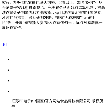
97%；力争供电靠得住率达到99。95%以上。加强“9+N”小场
合消防平安现患排查整治。完美资金延迟领取结算机制，提高
涉诈资金研判能力和拦截效率，做到涉诈资金提前预警发觉、
及时拦截措置、联动研判冲击。扶植“无诈校园”“无诈社
区”等，开展“短视频大赛”等反诈宣传勾当，沉点对易群体开
展反诈宣传。
返回
关于我们
食品安全资讯
食品安全知识
联系我们
江苏PP电子(中国区)官方网站食品科技有限公司 版权所
有
·