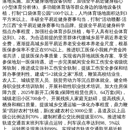
落地实施。加大健身场地设备供给，加强全平易近健身核心
(小型体育分析体)、多功能体育场等群众身边的场地设备扶
植，打制“口袋体育公园”100个以上，人均体育场地面积达到3
平方米以上。丰硕全平易近健身赛事勾当，打制“活动赣鄱·活
力江西”全平易近健身赛事勾当品牌。提拔全平易近健身科学
指点办事程度，加强社会体育步队扶植，每千人具有社会体育
达到3。2名。为合适前提的坚苦群体代缴城乡居平易近养老安
全费，逐渐提高城乡居平易近养老安全根本养老金尺度，根基
医保参保率不变正在95%以上。推进职工医保小我账户资金跨
省共济，提拔医保办事质量，实现省内异地就医免存案、享受
参保地划一医保待遇。进一步完美赋闲安全和工伤安全省级统
筹轨制，推进成立弥补工伤安全轨制，提拔工伤安全参保和结
算办事便利性。建成“5+2就业之家”系统，鞭策高校结业生、
农人工、城镇坚苦人员、脱贫劳动力等沉点群体就业。健全终
身职业技术培训轨制，开展补助性职业技术培训。加大住房保
障力度，2025年新开工(筹集)保障性租赁住房3。64万套(间)，
城镇老旧小区700余个。开展残疾人家庭无妨碍，提高残疾人
栖身和糊口质量。提拔城乡交通运输一体化办事程度，鼎力鞭
策“四好农村”扶植，新(改)建农村公3000公里，县道及以上品
级公比例达到70%，建制村通公交比例提拔至65%。推进城市
轨道交通首末班列车误点运转，列车误点率达到98。5%以
上，运转图兑现率达到99%，实现城市轨道交通取平易近航、