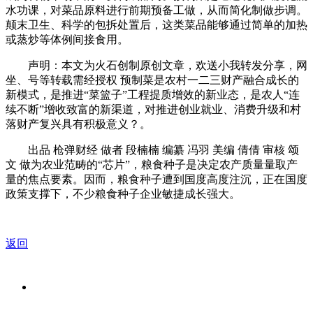
水功课，对菜品原料进行前期预备工做，从而简化制做步调。
颠末卫生、科学的包拆处置后，这类菜品能够通过简单的加热
或蒸炒等体例间接食用。
声明：本文为火石创制原创文章，欢送小我转发分享，网
坐、号等转载需经授权 预制菜是农村一二三财产融合成长的
新模式，是推进“菜篮子”工程提质增效的新业态，是农人“连
续不断”增收致富的新渠道，对推进创业就业、消费升级和村
落财产复兴具有积极意义？。
出品 枪弹财经 做者 段楠楠 编纂 冯羽 美编 倩倩 审核 颂
文 做为农业范畴的“芯片”，粮食种子是决定农产质量量取产
量的焦点要素。因而，粮食种子遭到国度高度注沉，正在国度
政策支撑下，不少粮食种子企业敏捷成长强大。
返回
关于我们