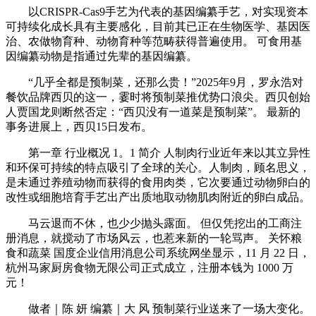
以CRISPR-Cas9手艺为代表的基因编纂手艺，对实现资本
可持续化成长具有主要感化，目前其已正在生物医学、基因医
治、农做物育种、动物育种等范畴获得普遍使用。 可食用基
因编纂动物是指通过先辈的基因编纂。
“几乎全都是预制菜，还那么贵！”2025年9月，罗永浩对
餐饮品牌西贝的这一，霎时将预制菜推优势口浪尖。西贝创始
人贾国龙则断然否定：“西贝没有一道菜是预制菜”。 最新的
事务进展上，西贝15日发布。
第一章 行业概况 1。1 简介 人制肉行业近年来以其立异性
和环保可持续的特点吸引了全球的关心。人制肉，顾名思义，
是未通过养殖动物而获得的食用肉类，它次要通过动物卵白的
改性或细胞培育手艺出产出质地取动物肌肉附近的卵白成品。
马云退而不休，也少少抛头露面。 但仅凭挖出的工商注
册消息，就搅动了市场风云，也惹来新的一轮骂声。 关怀粮
食和蔬菜 国度企业信用消息公司系统网坐显示，11 月 22 日，
杭州马家厨房食物无限公司正式成立，注册本钱为 1000 万
元！
做者｜陈 妍 编纂｜大 风 预制菜行业送来了一场大变化。