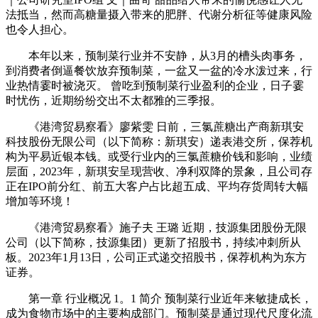
法抵当，然而高糖量摄入带来的肥胖、代谢分析征等健康风险
也令人担心。
本年以来，预制菜行业并不安静，从3月的槽头肉事务，
到消费者倒逼餐饮放弃预制菜，一盆又一盆的冷水泼过来，行
业热情霎时被浇灭。 曾吃到预制菜行业盈利的企业，日子霎
时忧伤，近期纷纷交出不太都雅的三季报。
《港湾贸易察看》廖紫雯 日前，三氯蔗糖出产商新琪安
科技股份无限公司（以下简称：新琪安）递表港交所，保荐机
构为平易近银本钱。或受行业内的三氯蔗糖价钱和影响，业绩
层面，2023年，新琪安呈现营收、净利双降的景象，且公司存
正在IPO前分红、前五大客户占比超五成、平均存货周转大幅
增加等环境！
《港湾贸易察看》施子夫 王璐 近期，技源集团股份无限
公司（以下简称，技源集团）更新了招股书，持续冲刺所从
板。2023年1月13日，公司正式递交招股书，保荐机构为东方
证券。
第一章 行业概况 1。1 简介 预制菜行业近年来敏捷成长，
成为食物市场中的主要构成部门。预制菜是通过现代尺度化流