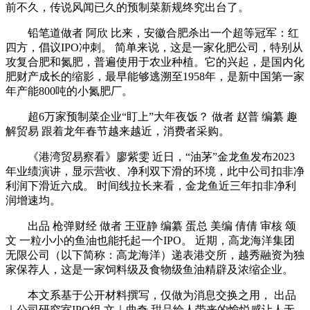
前不久，传说风闻已久的预制菜新规终究出台了。
铅笔道做者 阿欣 比来，安徽合肥杀出一个超等冠军：红
四方，倡议IPO冲刺。 简单来说，这是一家化肥公司，特别从
攻复合肥和氮肥，普遍使用于农业种植。它的兴起，是国内化
肥财产成长的缩影，最早能够逃溯至1958年，是新中国第一家
年产能800吨的小氮肥厂。
超6万家预制菜企业“盯上”大年夜饭？ 做者 赵普 编纂 趣
解贸易 跟着龙年春节越来越近，消费者采购。
《港湾贸易察看》廖紫雯 近日，“油茅”金龙鱼发布2023
年业绩演讲，显示营收、净利双下滑的环境，此中公司扣非净
利润下滑近六成。 时间线拉长来看，金龙鱼近三年扣非净利
润增速均。
出品 枪弹财经 做者 王亚静 编纂 蛋总 美编 倩倩 审核 颂
文 一粒小小的鱼油也能托起一个IPO。 近期，高龙海洋集团
无限公司（以下简称：高龙海洋）递表港交所，越秀融资为独
家保荐人，这是一家饲料级及食物级鱼油精辟及浓缩企业。
本文系基于公开材料撰写，仅做为消息交换之用， 出品
｜公司研究室IPO组 文｜曲奇 甜品给人带来的愉悦感让人无