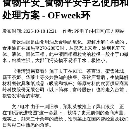
食物平安_食物平安手艺使用和
处理方案 - OFweek环
发布时间: 2025-10-18 12:21 作者: PP电子(中国区)官方网站
餐饮油烟是由食用油及食物的氧化、裂解水解而构成的，
食用油正在加热至270-280℃时，从形态上来看，油烟包罗气
体、液体、固体三相，此中液固相颗粒物的粒径一般小于10微
米，粘着性强，大部门污染物不易溶于水，极性小。
《港湾贸易察看》施子夫正在KFC、茶百道、蜜雪冰城、
霸王茶姬、华莱士等公共熟知的快餐、茶饮店背后，生物降解
材料餐饮具和纸成品（吸管和纸杯）等原材料的次要供应商富
岭科技股份无限公司（以下简称，富岭股份）也将走入台前，
接管发审会的审核。
文 / 电才 由于一则旧事，预制菜被推上了风口浪尖，正
在“能否该进校园”这一命题下，获得了史无前例的会商声量。
现实上，颠末二十余年的成长，预制菜正在国内曾经遍及我们
日常糊口中熟悉的角落。