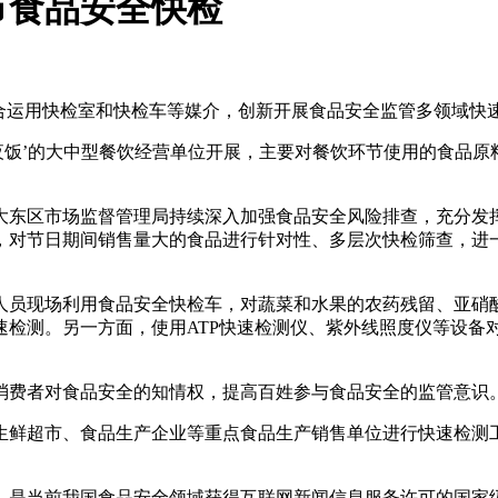
节食品安全快检
运用快检室和快检车等媒介，创新开展食品安全监管多领域快
饭’的大中型餐饮经营单位开展，主要对餐饮环节使用的食品原
区市场监督管理局持续深入加强食品安全风险排查，充分发挥
，对节日期间销售量大的食品进行针对性、多层次快检筛查，进
员现场利用食品安全快检车，对蔬菜和水果的农药残留、亚硝酸
速检测。另一方面，使用ATP快速检测仪、紫外线照度仪等设备
费者对食品安全的知情权，提高百姓参与食品安全的监管意识。
超市、食品生产企业等重点食品生产销售单位进行快速检测工
是当前我国食品安全领域获得互联网新闻信息服务许可的国家