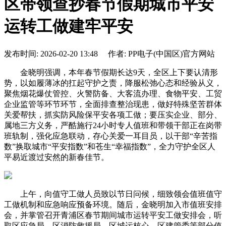
区带领查抄春节假期城市平安
运转工做建牢平安
发布时间: 2026-02-20 13:48 作者: PP电子(中国区)官方网站
金晓明强调，本年春节假期长达9天，全区上下要认清形
势，以如履薄冰的扛起守护之责，降服松弛心态和经验从义，
聚焦烟花爆仗管控、火警防备、大客流办理、食物平安、工贸
企业监管等环节环节，全面排查整治现患，做好特殊坚苦群体
关爱帮扶，抓实防风险保平安各项工做；要压实企业、部分、
属地三方义务，严酷施行24小时专人值班和带领干部正在岗带
班轨制，强化应急联动，存心关爱一耳目员，以干部“辛苦指
数”换取城市“平安指数”和苍生“幸福指数”，全力守护全区人
平易近渡过安然的新春佳节。
上午，向值守工做人员致以节日问候，细致领会值班值守
工做机制和应急响应预备环境。随后，金晓明加入市值班安排
会，并掌管召开青浦区春节期间城市运转平安工做安排会，听
取区应急局、区消防救援局、区城运核心、区建管委等部分值