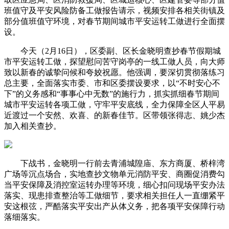
班值守及平安风险防备工做报告请示，视频安排各相关街镇及
部分值班值守环境，对春节期间城市平安运转工做进行全面摆
设。
今天（2月16日），区委副、区长金晓明查抄春节假期城
市平安运转工做，探望慰问苦守岗亭的一线工做人员，向大师
致以新春的诚挚问候和夸姣祝愿。他强调，要深切贯彻落练习
总主要，全面落实市委、市和区委摆设要求，以“不时安心不
下”的义务感和“事事心中无数”的施行力，抓实抓细春节期间
城市平安运转各项工做，守牢平安底线，全力保障全区人平易
近渡过一个安然、欢喜、的新春佳节。区带领张得志、姚少杰
加入相关查抄。
下战书，金晓明一行前去青浦城隍庙、东方商厦、桥梓湾
广场等沉点场合，实地查抄文物单元消防平安、商圈促消费勾
当平安保障及消控室运转办理等环境，细心扣问现场平安办法
落实、现患排查整治等工做细节，要求相关担任人一直绷紧平
安这根弦，严酷落实平安出产从体义务，把各项平安保障行动
落细落实。