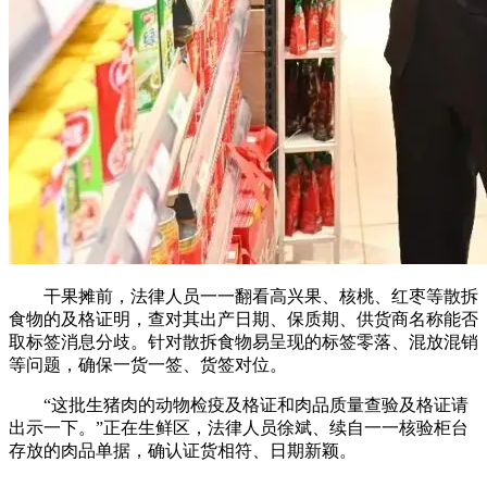
干果摊前，法律人员一一翻看高兴果、核桃、红枣等散拆
食物的及格证明，查对其出产日期、保质期、供货商名称能否
取标签消息分歧。针对散拆食物易呈现的标签零落、混放混销
等问题，确保一货一签、货签对位。
“这批生猪肉的动物检疫及格证和肉品质量查验及格证请
出示一下。”正在生鲜区，法律人员徐斌、续自一一核验柜台
存放的肉品单据，确认证货相符、日期新颖。