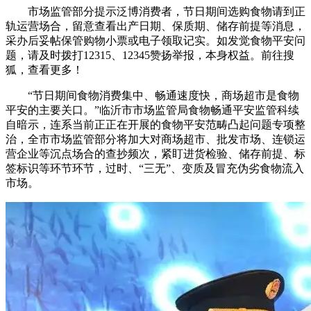
市场监管部分提示泛博消费者，节日期间选购食物请到正
轨运营场合，留意查看出产日期、保质期、储存前提等消息，
采办后妥帖保管购物小票或电子领取记实。如发觉食物平安问
题，请及时拨打12315、12345赞扬举报，本身权益。前往搜
狐，查看更多！
“节日期间食物消费集中、畅通速度快，商场超市是食物
平安的主要关口。”临沂市市场监管局食物畅通平安监管科续
自暗示，连系当前正正在开展的食物平安范畴凸起问题专项整
治，全市市场监管部分将加大对商场超市、批发市场、连锁运
营企业等沉点场合的查抄频次，紧盯进货检验、储存前提、标
签标识等环节环节，过时、“三无”、变质及冒充伪劣食物流入
市场。