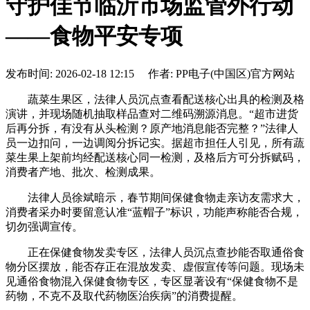
守护佳节临沂市场监管外行动
——食物平安专项
发布时间: 2026-02-18 12:15 作者: PP电子(中国区)官方网站
蔬菜生果区，法律人员沉点查看配送核心出具的检测及格
演讲，并现场随机抽取样品查对二维码溯源消息。“超市进货
后再分拆，有没有从头检测？原产地消息能否完整？”法律人
员一边扣问，一边调阅分拆记实。据超市担任人引见，所有蔬
菜生果上架前均经配送核心同一检测，及格后方可分拆赋码，
消费者产地、批次、检测成果。
法律人员徐斌暗示，春节期间保健食物走亲访友需求大，
消费者采办时要留意认准“蓝帽子”标识，功能声称能否合规，
切勿强调宣传。
正在保健食物发卖专区，法律人员沉点查抄能否取通俗食
物分区摆放，能否存正在混放发卖、虚假宣传等问题。现场未
见通俗食物混入保健食物专区，专区显著设有“保健食物不是
药物，不克不及取代药物医治疾病”的消费提醒。