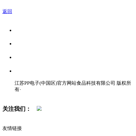
返回
关于我们
食品安全资讯
食品安全知识
联系我们
江苏PP电子(中国区)官方网站食品科技有限公司 版权所
有
·
网站地图
关注我们：
友情链接