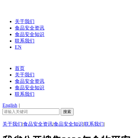
关于我们
食品安全资讯
食品安全知识
联系我们
EN
首页
关于我们
食品安全资讯
食品安全知识
联系我们
English
|
关于我们
|
食品安全资讯
|
食品安全知识
|
联系我们
|