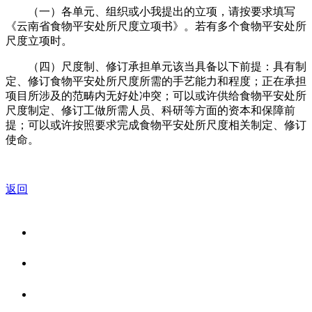
（一）各单元、组织或小我提出的立项，请按要求填写
《云南省食物平安处所尺度立项书》。若有多个食物平安处所
尺度立项时。
（四）尺度制、修订承担单元该当具备以下前提：具有制
定、修订食物平安处所尺度所需的手艺能力和程度；正在承担
项目所涉及的范畴内无好处冲突；可以或许供给食物平安处所
尺度制定、修订工做所需人员、科研等方面的资本和保障前
提；可以或许按照要求完成食物平安处所尺度相关制定、修订
使命。
返回
关于我们
食品安全资讯
食品安全知识