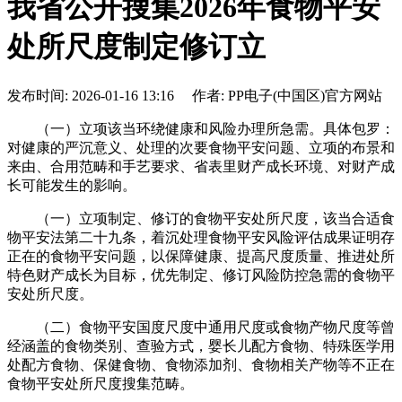
我省公开搜集2026年食物平安
处所尺度制定修订立
发布时间: 2026-01-16 13:16 作者: PP电子(中国区)官方网站
（一）立项该当环绕健康和风险办理所急需。具体包罗：
对健康的严沉意义、处理的次要食物平安问题、立项的布景和
来由、合用范畴和手艺要求、省表里财产成长环境、对财产成
长可能发生的影响。
（一）立项制定、修订的食物平安处所尺度，该当合适食
物平安法第二十九条，着沉处理食物平安风险评估成果证明存
正在的食物平安问题，以保障健康、提高尺度质量、推进处所
特色财产成长为目标，优先制定、修订风险防控急需的食物平
安处所尺度。
（二）食物平安国度尺度中通用尺度或食物产物尺度等曾
经涵盖的食物类别、查验方式，婴长儿配方食物、特殊医学用
处配方食物、保健食物、食物添加剂、食物相关产物等不正在
食物平安处所尺度搜集范畴。