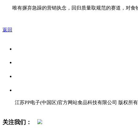
唯有摒弃急躁的营销执念，回归质量取规范的赛道，对食物
返回
关于我们
食品安全资讯
食品安全知识
联系我们
江苏PP电子(中国区)官方网站食品科技有限公司 版权所有
网站地图
关注我们：