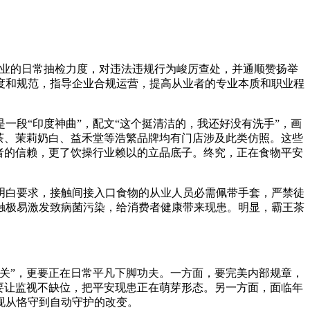
业的日常抽检力度，对违法违规行为峻厉查处，并通顺赞扬举
度和规范，指导企业合规运营，提高从业者的专业本质和职业程
段“印度神曲”，配文“这个挺清洁的，我还好没有洗手”，画
茶、茉莉奶白、益禾堂等浩繁品牌均有门店涉及此类仿照。这些
者的信赖，更了饮操行业赖以的立品底子。终究，正在食物平安
白要求，接触间接入口食物的从业人员必需佩带手套，严禁徒
触极易激发致病菌污染，给消费者健康带来现患。明显，霸王茶
关”，更要正在日常平凡下脚功夫。一方面，要完美内部规章，
要让监视不缺位，把平安现患正在萌芽形态。另一方面，面临年
现从恪守到自动守护的改变。