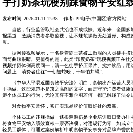
手打奶茶玩梗别踩食物平安红
发布时间: 2026-01-11 15:38 作者: PP电子(中国区)官方网站
当然，行业监管取社会共治也不成或缺。近年来，全国多地已
报渠道，激励消费者参取监视，让不规范操做无处遁形、构成
度。
据网传视频显示，一名身着霸王茶姬工做服的人员徒手挤压柠
面简曲辣眼睛。更值得的是，此类“印度奶茶”玩梗视频正在
视频拍摄体例高度同一，清一色徒手挤压果片、搅拌饮品，用
问题上，消费者往往“一朝被蛇咬，十年怕井绳”。
《中华人平易近国食物平安法》明白，食物出产运营人员不
手操做。这些规范不是束之高阁的文字，而是守护消费者健康
姬个体员工的行为，无论其客不雅企图若何，都已触碰了法令
对食物平安常怀，实正实现品牌价值取好处的双赢。
个体员工的违规操做，逃根溯源仍是企业培训取日常办理中的
将食物平安纳入绩效查核一票否决项，对违规行为零，如成立
轻员工群体，可通过案例解析申明食物平安事务对品牌声誉的